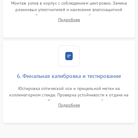
Монтаж узлов в корпус с соблюдением центровки. Замена
резиновых уплотнителей и нанесение влагозащитной
смазки. Заполнение внутреннего объема прицела
Подробнее
осушенным азотом для предотвращения запотевания оптики
при перепадах температур.
6. Финальная калибровка и тестирование
Юстировка оптической оси и прицельной метки на
коллиматорном стенде. Проверка устойчивости к отдаче на
ударном стенде. Тестирование качества изображения в
Подробнее
темноте, дальности обнаружения и корректной работы всех
режимов прицела.