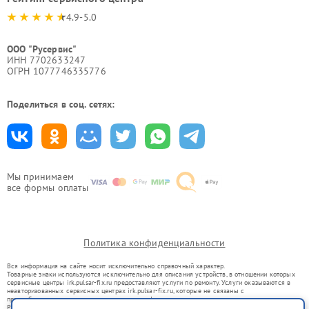
4.9-5.0
ООО "Русервис"
ИНН 7702633247
ОГРН 1077746335776
Поделиться в соц. сетях:
Мы принимаем
все формы оплаты
Политика конфиденциальности
Вся информация на сайте носит исключительно справочный характер.
Товарные знаки используются исключительно для описания устройств, в отношении которых
сервисные центры irk.pulsar-fix.ru предоставляют услуги по ремонту. Услуги оказываются в
неавторизованных сервисных центрах irk.pulsar-fix.ru, которые не связаны с
правообладателями товарных знаков или их официальными представителями.
Ремонт осуществляется для устройств, уже введенных в гражданский оборот в соответствии