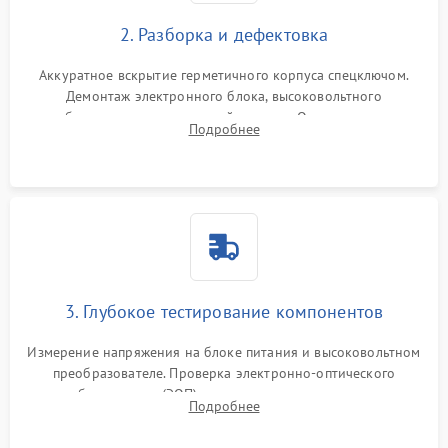
2. Разборка и дефектовка
Аккуратное вскрытие герметичного корпуса спецключом.
Демонтаж электронного блока, высоковольтного
преобразователя и оптической системы. Осмотр контактов
Подробнее
на окисление и проверка целостности уплотнительных
колец влагозащиты.
3. Глубокое тестирование компонентов
Измерение напряжения на блоке питания и высоковольтном
преобразователе. Проверка электронно-оптического
преобразователя (ЭОП) на стенде на предмет эмиссии,
Подробнее
шумов и засветок. Диагностика микросхем цифровых
моделей под микроскопом.