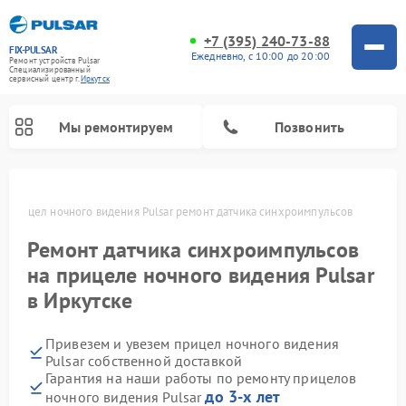
+7 (395) 240-73-88
FIX-PULSAR
Ежедневно, с 10:00 до 20:00
Ремонт устройств Pulsar
Специализированный
cервисный центр г.
Иркутск
Мы ремонтируем
Позвонить
е
Прицел ночного видения Pulsar ремонт датчика синхроимпульсов
Ремонт датчика синхроимпульсов
Ремонт оптических прицелов Pulsar
Ремонт тепловизионных прицелов Pulsar
Ремонт цифровых монокуляров Pulsar
на прицеле ночного видения Pulsar
в Иркутске
Привезем и увезем прицел ночного видения
Pulsar собственной доставкой
Гарантия на наши работы по ремонту прицелов
до 3-х лет
ночного видения Pulsar