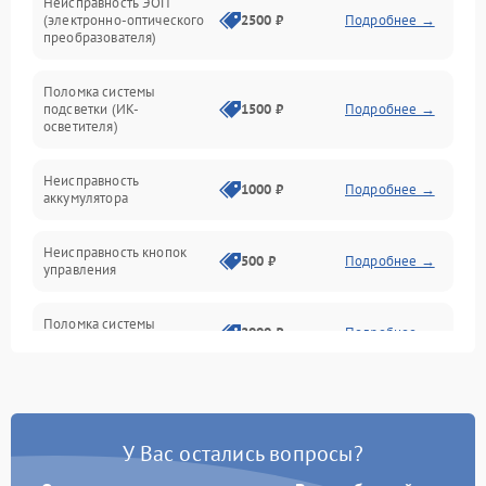
Неисправность ЭОП
Неисправность управления
(электронно-оптического
2500 ₽
Подробнее →
преобразователя)
Прочие неисправности
Поломка системы
подсветки (ИК-
1500 ₽
Подробнее →
Оптика
осветителя)
Неисправность
1000 ₽
Подробнее →
аккумулятора
Неисправность кнопок
500 ₽
Подробнее →
управления
Поломка системы
2000 ₽
Подробнее →
стабилизации
Повреждение системы
1000 ₽
Подробнее →
защиты от перегрузок
У Вас остались вопросы?
Неисправность системы
автоматического
1000 ₽
Подробнее →