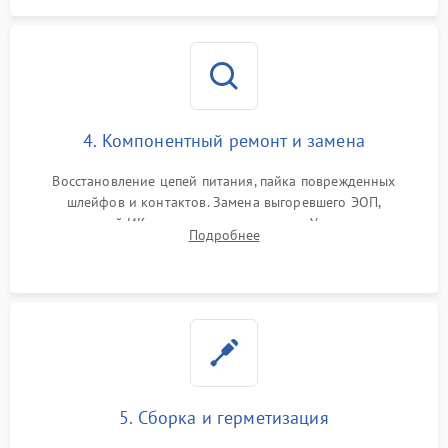
4. Компонентный ремонт и замена
Восстановление цепей питания, пайка поврежденных
шлейфов и контактов. Замена выгоревшего ЭОП,
неисправной ИК-подсветки или матрицы. Ультразвуковая
Подробнее
очистка плат и удаление загрязнений с линз объектива и
окуляра спецрастворами.
5. Сборка и герметизация