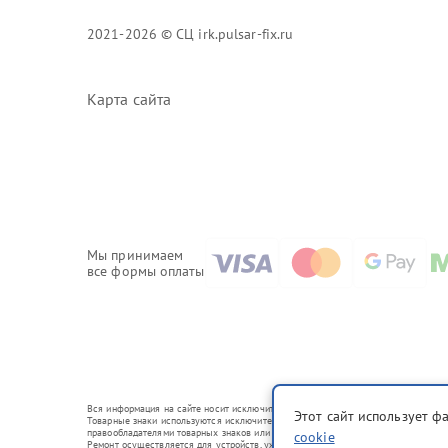
2021-2026 © СЦ irk.pulsar-fix.ru
Карта сайта
Мы принимаем
все формы оплаты
Вся информация на сайте носит исключительно справочный характер.
Этот сайт использует ф
Товарные знаки используются исключительно для описания устройств, в отношении
правообладателями товарных знаков или их официальными представителями.
cookie
Ремонт осуществляется для устройств, уже введенных в гражданский оборот в с