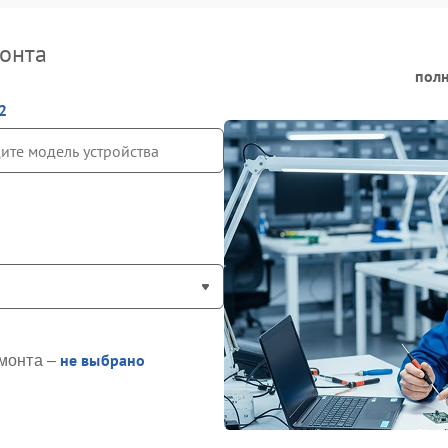
онта
полн
2
не выбрано
монта –