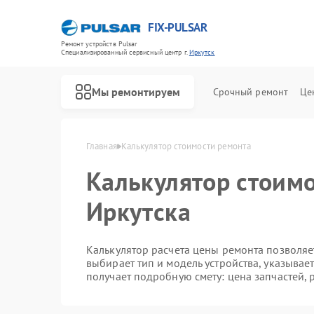
FIX-PULSAR
Ремонт устройств Pulsar
Специализированный cервисный центр г.
Иркутск
Мы ремонтируем
Срочный ремонт
Це
Главная
Калькулятор стоимости ремонта
Калькулятор стоимо
Иркутска
Ремонт оптических прицелов Pulsar
Ремонт тепловизионных прицелов Pulsar
Ремонт прицелов ночного видения Pulsar
Ремонт цифровых монокуляров Pulsar
Калькулятор расчета цены ремонта позволяет
выбирает тип и модель устройства, указывае
получает подробную смету: цена запчастей, 