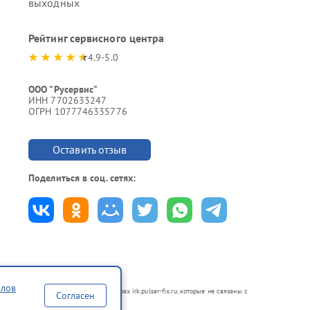
выходных
Рейтинг сервисного центра
4.9-5.0
ООО "Русервис"
ИНН 7702633247
ОГРН 1077746335776
Оставить отзыв
Поделиться в соц. сетях:
йлов
 в неавторизованных сервисных центрах irk.pulsar-fix.ru, которые не связаны с
Согласен